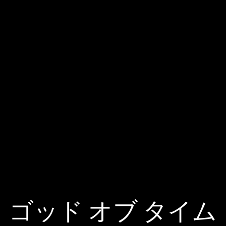
INSTAGRAM日本公式
I
.
INSTAGRAM
II
.
TIKTOK
III
.
X
IIII
.
YOUTUBE
IIIII
.
ゴッド オブ タイム
© JACOB&CO
免責事項
VAAN
WEBSITE BY