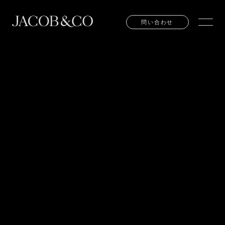
問い合わせ
問い合わせ
TEL:
03-6281-4777
EMAIL:
INFO@JACOBANDCO.JP
東京都中央区銀座６丁目７番９号 丸喜ビル1F
お問い合わせ
販売店の検索
お問い合わせ
販売店の検索
ご来店予約
ご来店予約