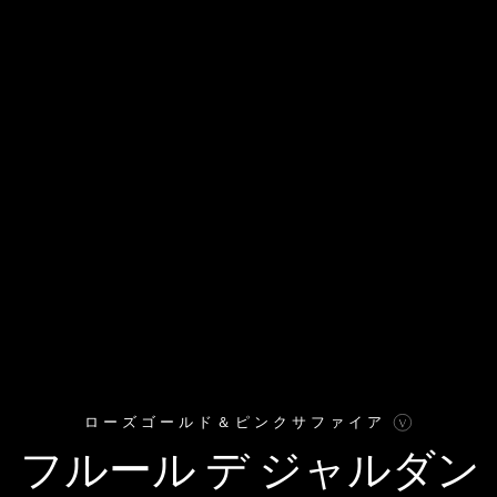
INSTAGRAM日本公式
I
.
INSTAGRAM
II
.
TIKTOK
III
.
X
IIII
.
YOUTUBE
IIIII
.
ローズゴールド＆ピンクサファイア
フルール デ ジャルダン
© JACOB&CO
免責事項
VAAN
WEBSITE BY