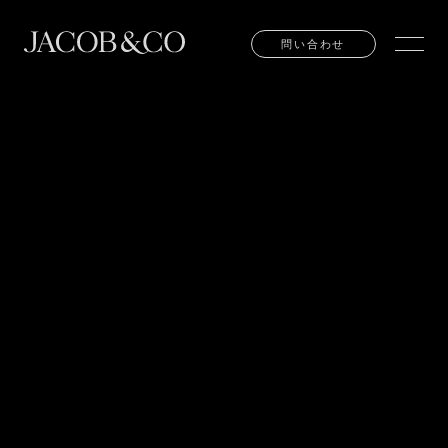
問い合わせ
問い合わせ
TEL:
03-6281-4777
EMAIL:
INFO@JACOBANDCO.JP
東京都中央区銀座６丁目７番９号 丸喜ビル1F
お問い合わせ
販売店の検索
お問い合わせ
販売店の検索
ご来店予約
ご来店予約