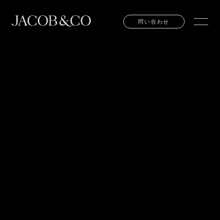
問い合わせ
問い合わせ
TEL:
03-6281-4777
EMAIL:
INFO@JACOBANDCO.JP
東京都中央区銀座６丁目７番９号 丸喜ビル1F
お問い合わせ
販売店の検索
お問い合わせ
販売店の検索
ご来店予約
ご来店予約