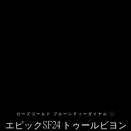
INSTAGRAM日本公式
I
.
INSTAGRAM
II
.
TIKTOK
III
.
X
IIII
.
YOUTUBE
IIIII
.
ローズゴールド ブルーシティーダイヤル
© JACOB&CO
免責事項
VAAN
エピックSF24 トゥールビヨン
WEBSITE BY