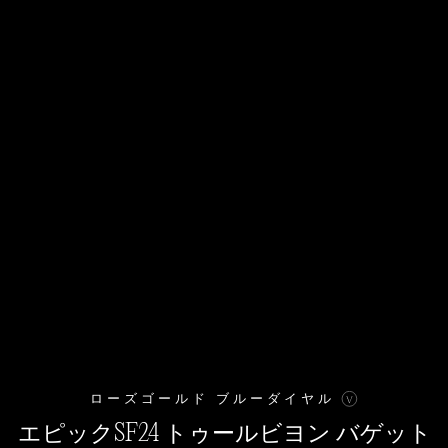
INSTAGRAM日本公式
I
.
INSTAGRAM
II
.
TIKTOK
III
.
X
IIII
.
YOUTUBE
IIIII
.
ローズゴールド ブルーダイヤル
© JACOB&CO
免責事項
VAAN
WEBSITE BY
エピックSF24 トゥールビヨン バゲット