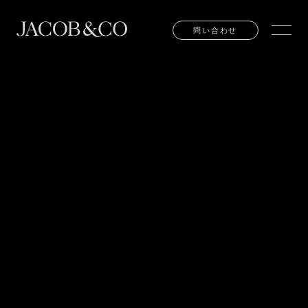
問い合わせ
問い合わせ
TEL:
03-6281-4777
EMAIL:
INFO@JACOBANDCO.JP
東京都中央区銀座６丁目７番９号 丸喜ビル1F
お問い合わせ
販売店の検索
お問い合わせ
販売店の検索
ご来店予約
ご来店予約