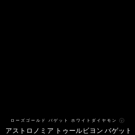
INSTAGRAM日本公式
I
.
INSTAGRAM
II
.
TIKTOK
III
.
X
IIII
.
YOUTUBE
IIIII
.
ローズゴールド バゲット ホワイトダイヤモン
© JACOB&CO
免責事項
VAAN
WEBSITE BY
アストロノミア トゥールビヨン バゲット