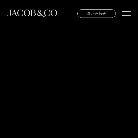
問い合わせ
問い合わせ
TEL:
03-6281-4777
EMAIL:
INFO@JACOBANDCO.JP
東京都中央区銀座６丁目７番９号 丸喜ビル1F
お問い合わせ
販売店の検索
お問い合わせ
販売店の検索
ご来店予約
ご来店予約